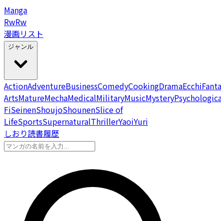
Manga
Rw
Rw
漫画リスト
ジャンル
Action
Adventure
Business
Comedy
Cooking
Drama
Ecchi
Fant
Arts
Mature
Mecha
Medical
Military
Music
Mystery
Psychologica
Fi
Seinen
Shoujo
Shounen
Slice of
Life
Sports
Supernatural
Thriller
Yaoi
Yuri
しおり
読書履歴