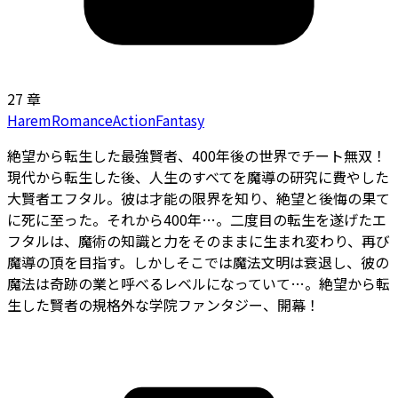
27 章
Harem
Romance
Action
Fantasy
絶望から転生した最強賢者、400年後の世界でチート無双！
現代から転生した後、人生のすべてを魔導の研究に費やした
大賢者エフタル。彼は才能の限界を知り、絶望と後悔の果て
に――死に至った。それから400年…。二度目の転生を遂げたエ
フタルは、魔術の知識と力をそのままに生まれ変わり、再び
魔導の頂を目指す。しかしそこでは魔法文明は衰退し、彼の
魔法は奇跡の業と呼べるレベルになっていて――…。絶望から転
生した賢者の規格外な学院ファンタジー、開幕！