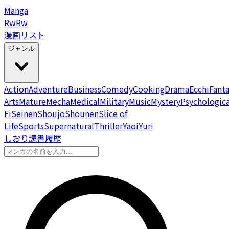
Manga
Rw
Rw
漫画リスト
ジャンル
Action
Adventure
Business
Comedy
Cooking
Drama
Ecchi
Fant
Arts
Mature
Mecha
Medical
Military
Music
Mystery
Psychologica
Fi
Seinen
Shoujo
Shounen
Slice of
Life
Sports
Supernatural
Thriller
Yaoi
Yuri
しおり
読書履歴