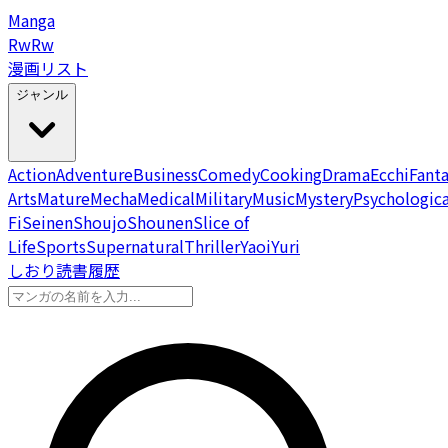
Manga
Rw
Rw
漫画リスト
ジャンル
Action
Adventure
Business
Comedy
Cooking
Drama
Ecchi
Fant
Arts
Mature
Mecha
Medical
Military
Music
Mystery
Psychologica
Fi
Seinen
Shoujo
Shounen
Slice of
Life
Sports
Supernatural
Thriller
Yaoi
Yuri
しおり
読書履歴