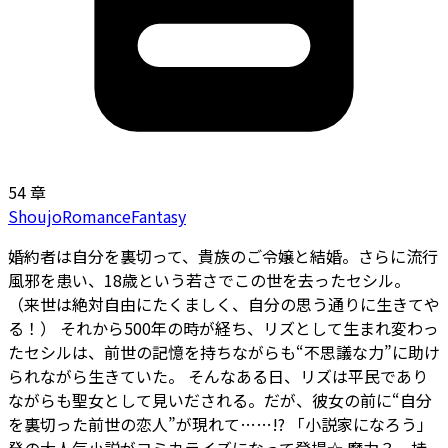
54 章
Shoujo
Romance
Fantasy
婚約者は自分を裏切って、貴族のご令嬢と結婚。さらに流行
風邪を患い、18歳という若さでこの世を去ったセシル。
（来世は絶対自由にたくましく、自分の思う通りに生きてや
る――！） それから500年の時が経ち、リズとして生まれ変わっ
たセシルは、前世の記憶を持ちながらも“不思議な力”に助け
られながら生きていた。 そんなある日、リズは平民であり
ながらも聖女として見いだされる。だが、彼女の前に“自分
を裏切った前世の恋人”が現れて……!? 「小説家になろう」
発の大人気小説がコミカライズになって登場☆ 魔力？ 持