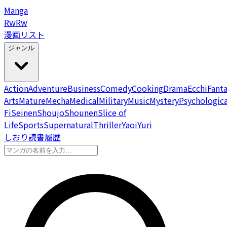
Manga
Rw
Rw
漫画リスト
ジャンル
Action
Adventure
Business
Comedy
Cooking
Drama
Ecchi
Fant
Arts
Mature
Mecha
Medical
Military
Music
Mystery
Psychologica
Fi
Seinen
Shoujo
Shounen
Slice of
Life
Sports
Supernatural
Thriller
Yaoi
Yuri
しおり
読書履歴