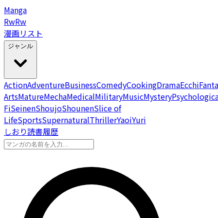
Manga
Rw
Rw
漫画リスト
ジャンル
Action
Adventure
Business
Comedy
Cooking
Drama
Ecchi
Fant
Arts
Mature
Mecha
Medical
Military
Music
Mystery
Psychologica
Fi
Seinen
Shoujo
Shounen
Slice of
Life
Sports
Supernatural
Thriller
Yaoi
Yuri
しおり
読書履歴