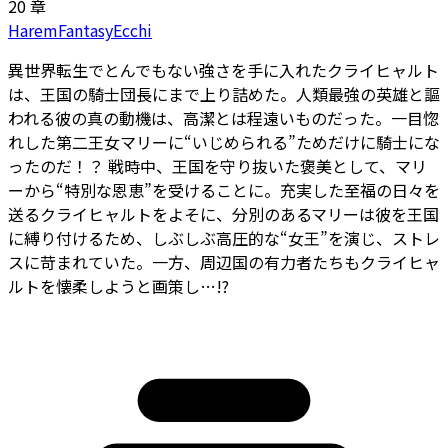
20 章
Harem
Fantasy
Ecchi
異世界転生でとんでもない強さを手に入れたクライヒャルト
は、王国の騎士団長にまで上り詰めた。人類最強の英雄と謳
われる彼の真の動機は、高潔とは程遠いものだった。一目惚
れした第二王女マリーに“いじめられる”ためだけに騎士にな
ったのだ！？ 戦時中、王国を守り抜いた褒美として、マリ
ーから“特別な恩恵”を受けることに。充実した至福の日々を
送るクライヒャルトをよそに、分別のあるマリーは彼を王国
に縛り付けるため、しぶしぶ高圧的な“女王”を演じ、ストレ
スに苛まれていた。一方、周辺国の有力者たちもクライヒャ
ルトを懐柔しようと画策し…!?