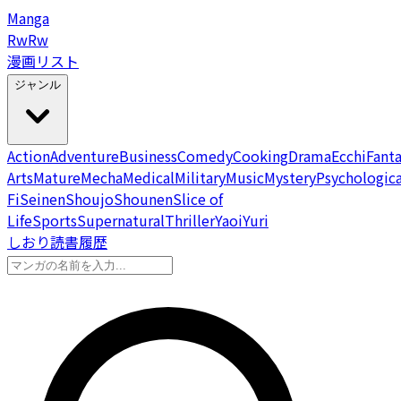
Manga
Rw
Rw
漫画リスト
ジャンル
Action
Adventure
Business
Comedy
Cooking
Drama
Ecchi
Fant
Arts
Mature
Mecha
Medical
Military
Music
Mystery
Psychologica
Fi
Seinen
Shoujo
Shounen
Slice of
Life
Sports
Supernatural
Thriller
Yaoi
Yuri
しおり
読書履歴