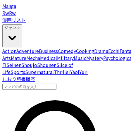
Manga
Rw
Rw
漫画リスト
ジャンル
Action
Adventure
Business
Comedy
Cooking
Drama
Ecchi
Fant
Arts
Mature
Mecha
Medical
Military
Music
Mystery
Psychologica
Fi
Seinen
Shoujo
Shounen
Slice of
Life
Sports
Supernatural
Thriller
Yaoi
Yuri
しおり
読書履歴