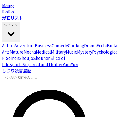
Manga
Rw
Rw
漫画リスト
ジャンル
Action
Adventure
Business
Comedy
Cooking
Drama
Ecchi
Fant
Arts
Mature
Mecha
Medical
Military
Music
Mystery
Psychologica
Fi
Seinen
Shoujo
Shounen
Slice of
Life
Sports
Supernatural
Thriller
Yaoi
Yuri
しおり
読書履歴