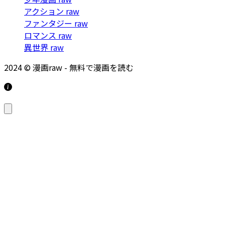
アクション raw
ファンタジー raw
ロマンス raw
異世界 raw
2024 © 漫画raw - 無料で漫画を読む