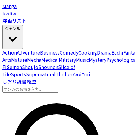
Manga
Rw
Rw
漫画リスト
ジャンル
Action
Adventure
Business
Comedy
Cooking
Drama
Ecchi
Fant
Arts
Mature
Mecha
Medical
Military
Music
Mystery
Psychologica
Fi
Seinen
Shoujo
Shounen
Slice of
Life
Sports
Supernatural
Thriller
Yaoi
Yuri
しおり
読書履歴