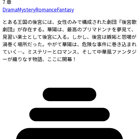
7 章
Drama
Mystery
Romance
Fantasy
とある王国の後宮には、女性のみで構成された劇団『後宮歌
劇団』が存在する。華陽は、最高のプリマドンナを夢見て、
見習い楽士として後宮に入る。しかし、後宮は嫉妬と怨嗟が
渦巻く場所だった。やがて華陽は、危険な事件に巻き込まれ
ていく…。ミステリーとロマンス、そして中華風ファンタジ
ーが織りなす物語、ここに開幕！