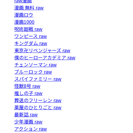
raw漫画
漫画 無料 raw
漫画ロウ
漫画1000
呪術廻戦 raw
ワンピース raw
キングダム raw
東京卍リベンジャーズ raw
僕のヒーローアカデミア raw
チェンソーマン raw
ブルーロック raw
スパイファミリー raw
怪獣8号 raw
推しの子 raw
葬送のフリーレン raw
薬屋のひとりごと raw
最新話 raw
少年漫画 raw
アクション raw