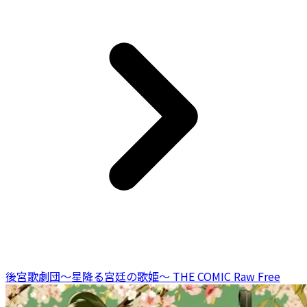
後宮歌劇団～星降る宮廷の歌姫～ THE COMIC Raw Free