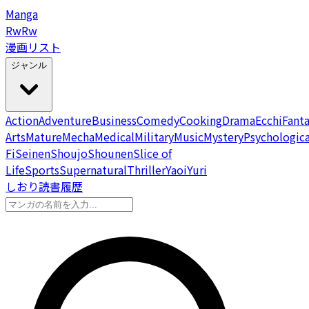
Manga
Rw
Rw
漫画リスト
ジャンル
Action
Adventure
Business
Comedy
Cooking
Drama
Ecchi
Fant
Arts
Mature
Mecha
Medical
Military
Music
Mystery
Psychologica
Fi
Seinen
Shoujo
Shounen
Slice of
Life
Sports
Supernatural
Thriller
Yaoi
Yuri
しおり
読書履歴