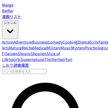
Manga
Rw
Rw
漫画リスト
ジャンル
Action
Adventure
Business
Comedy
Cooking
Drama
Ecchi
Fant
Arts
Mature
Mecha
Medical
Military
Music
Mystery
Psychologica
Fi
Seinen
Shoujo
Shounen
Slice of
Life
Sports
Supernatural
Thriller
Yaoi
Yuri
しおり
読書履歴