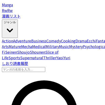
Manga
Rw
Rw
漫画リスト
ジャンル
Action
Adventure
Business
Comedy
Cooking
Drama
Ecchi
Fant
Arts
Mature
Mecha
Medical
Military
Music
Mystery
Psychologica
Fi
Seinen
Shoujo
Shounen
Slice of
Life
Sports
Supernatural
Thriller
Yaoi
Yuri
しおり
読書履歴