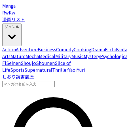
Manga
Rw
Rw
漫画リスト
ジャンル
Action
Adventure
Business
Comedy
Cooking
Drama
Ecchi
Fant
Arts
Mature
Mecha
Medical
Military
Music
Mystery
Psychologica
Fi
Seinen
Shoujo
Shounen
Slice of
Life
Sports
Supernatural
Thriller
Yaoi
Yuri
しおり
読書履歴