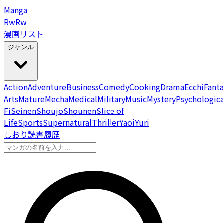
Manga
Rw
Rw
漫画リスト
ジャンル
Action
Adventure
Business
Comedy
Cooking
Drama
Ecchi
Fant
Arts
Mature
Mecha
Medical
Military
Music
Mystery
Psychologica
Fi
Seinen
Shoujo
Shounen
Slice of
Life
Sports
Supernatural
Thriller
Yaoi
Yuri
しおり
読書履歴