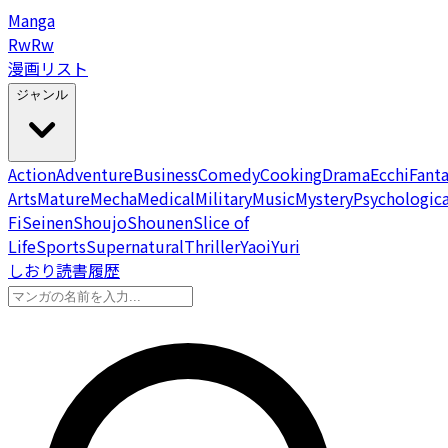
Manga
Rw
Rw
漫画リスト
ジャンル
Action
Adventure
Business
Comedy
Cooking
Drama
Ecchi
Fant
Arts
Mature
Mecha
Medical
Military
Music
Mystery
Psychologica
Fi
Seinen
Shoujo
Shounen
Slice of
Life
Sports
Supernatural
Thriller
Yaoi
Yuri
しおり
読書履歴