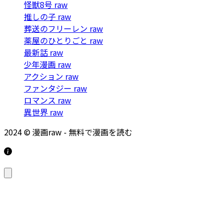
怪獣8号 raw
推しの子 raw
葬送のフリーレン raw
薬屋のひとりごと raw
最新話 raw
少年漫画 raw
アクション raw
ファンタジー raw
ロマンス raw
異世界 raw
2024 © 漫画raw - 無料で漫画を読む