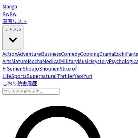
Manga
Rw
Rw
漫画リスト
ジャンル
Action
Adventure
Business
Comedy
Cooking
Drama
Ecchi
Fant
Arts
Mature
Mecha
Medical
Military
Music
Mystery
Psychologica
Fi
Seinen
Shoujo
Shounen
Slice of
Life
Sports
Supernatural
Thriller
Yaoi
Yuri
しおり
読書履歴