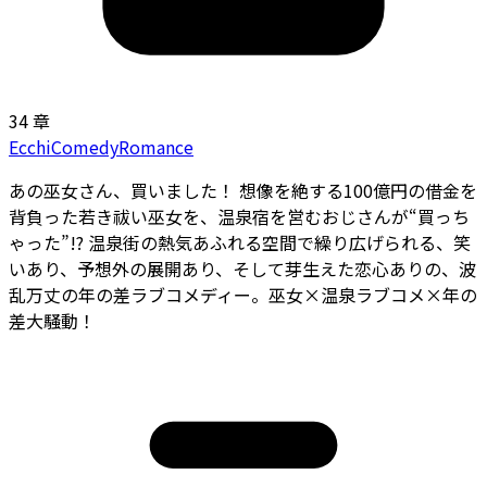
34 章
Ecchi
Comedy
Romance
あの巫女さん、買いました！ 想像を絶する100億円の借金を
背負った若き祓い巫女を、温泉宿を営むおじさんが“買っち
ゃった”!? 温泉街の熱気あふれる空間で繰り広げられる、笑
いあり、予想外の展開あり、そして芽生えた恋心ありの、波
乱万丈の年の差ラブコメディー。巫女×温泉ラブコメ×年の
差大騒動！