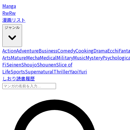
Manga
Rw
Rw
漫画リスト
ジャンル
Action
Adventure
Business
Comedy
Cooking
Drama
Ecchi
Fant
Arts
Mature
Mecha
Medical
Military
Music
Mystery
Psychologica
Fi
Seinen
Shoujo
Shounen
Slice of
Life
Sports
Supernatural
Thriller
Yaoi
Yuri
しおり
読書履歴