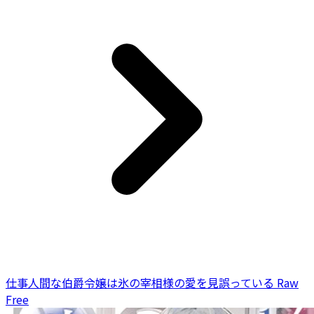
仕事人間な伯爵令嬢は氷の宰相様の愛を見誤っている Raw
Free