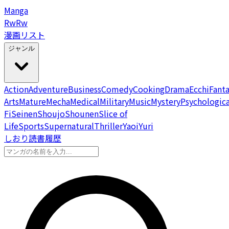
Manga
Rw
Rw
漫画リスト
ジャンル
Action
Adventure
Business
Comedy
Cooking
Drama
Ecchi
Fant
Arts
Mature
Mecha
Medical
Military
Music
Mystery
Psychologica
Fi
Seinen
Shoujo
Shounen
Slice of
Life
Sports
Supernatural
Thriller
Yaoi
Yuri
しおり
読書履歴