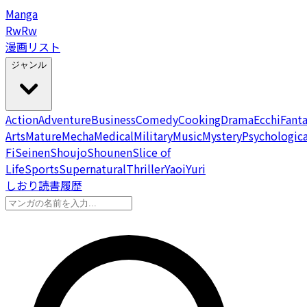
Manga
Rw
Rw
漫画リスト
ジャンル
Action
Adventure
Business
Comedy
Cooking
Drama
Ecchi
Fant
Arts
Mature
Mecha
Medical
Military
Music
Mystery
Psychologica
Fi
Seinen
Shoujo
Shounen
Slice of
Life
Sports
Supernatural
Thriller
Yaoi
Yuri
しおり
読書履歴