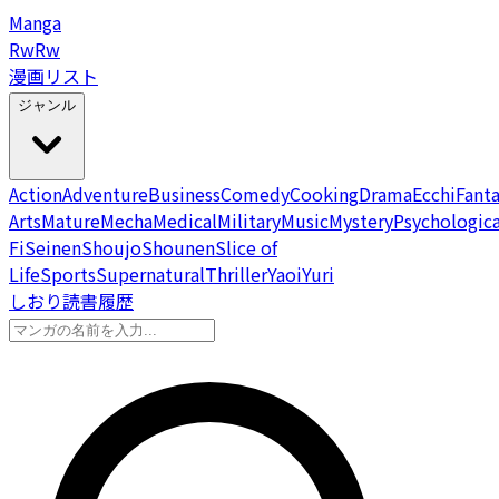
Manga
Rw
Rw
漫画リスト
ジャンル
Action
Adventure
Business
Comedy
Cooking
Drama
Ecchi
Fant
Arts
Mature
Mecha
Medical
Military
Music
Mystery
Psychologica
Fi
Seinen
Shoujo
Shounen
Slice of
Life
Sports
Supernatural
Thriller
Yaoi
Yuri
しおり
読書履歴