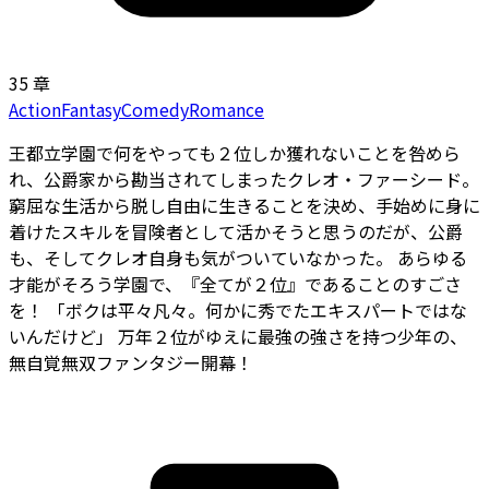
35 章
Action
Fantasy
Comedy
Romance
王都立学園で何をやっても２位しか獲れないことを咎めら
れ、公爵家から勘当されてしまったクレオ・ファーシード。
窮屈な生活から脱し自由に生きることを決め、手始めに身に
着けたスキルを冒険者として活かそうと思うのだが、公爵
も、そしてクレオ自身も気がついていなかった。 あらゆる
才能がそろう学園で、『全てが２位』であることのすごさ
を！ 「ボクは平々凡々。何かに秀でたエキスパートではな
いんだけど――」 万年２位がゆえに最強の強さを持つ少年の、
無自覚無双ファンタジー開幕！