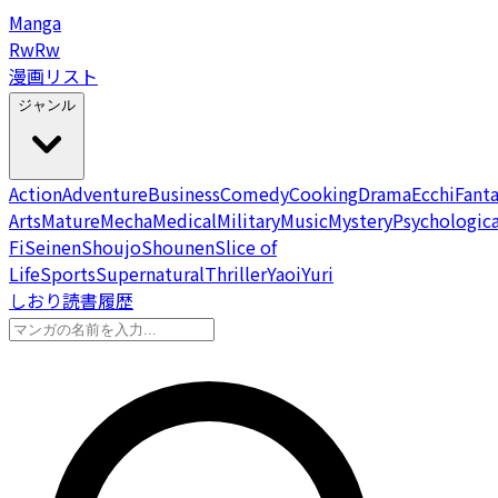
Manga
Rw
Rw
漫画リスト
ジャンル
Action
Adventure
Business
Comedy
Cooking
Drama
Ecchi
Fant
Arts
Mature
Mecha
Medical
Military
Music
Mystery
Psychologica
Fi
Seinen
Shoujo
Shounen
Slice of
Life
Sports
Supernatural
Thriller
Yaoi
Yuri
しおり
読書履歴