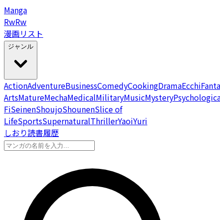
Manga
Rw
Rw
漫画リスト
ジャンル
Action
Adventure
Business
Comedy
Cooking
Drama
Ecchi
Fant
Arts
Mature
Mecha
Medical
Military
Music
Mystery
Psychologica
Fi
Seinen
Shoujo
Shounen
Slice of
Life
Sports
Supernatural
Thriller
Yaoi
Yuri
しおり
読書履歴