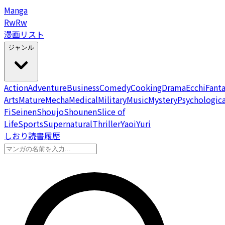
Manga
Rw
Rw
漫画リスト
ジャンル
Action
Adventure
Business
Comedy
Cooking
Drama
Ecchi
Fant
Arts
Mature
Mecha
Medical
Military
Music
Mystery
Psychologica
Fi
Seinen
Shoujo
Shounen
Slice of
Life
Sports
Supernatural
Thriller
Yaoi
Yuri
しおり
読書履歴