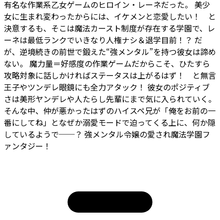
有名な作業系乙女ゲームのヒロイン・レーネだった。 美少
女に生まれ変わったからには、イケメンと恋愛したい！ と
決意するも、そこは魔法カースト制度が存在する学園で、レ
ーネは最低ランクでいきなり人権ナシ＆退学目前！？ だ
が、逆境続きの前世で鍛えた“強メンタル”を持つ彼女は諦め
ない。 魔力量＝好感度の作業ゲームだからこそ、ひたすら
攻略対象に話しかければステータスは上がるはず！ と無言
王子やツンデレ眼鏡にも全力アタック！ 彼女のポジティブ
さは美形ヤンデレや人たらし先輩にまで気に入られていく。
そんな中、仲が悪かったはずのハイスペ兄が「俺をお前の一
番にしてね」となぜか溺愛モードで迫ってくる上に、何か隠
しているようで──？ 強メンタル令嬢の愛され魔法学園フ
ァンタジー！