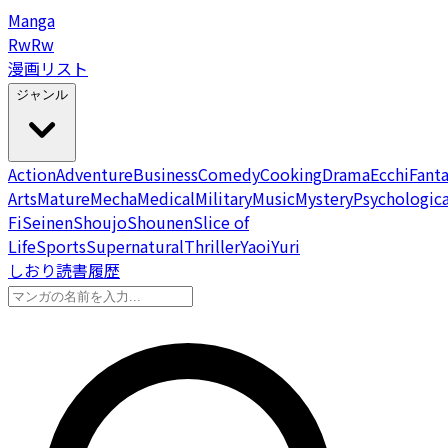
Manga
Rw
Rw
漫画リスト
ジャンル
Action
Adventure
Business
Comedy
Cooking
Drama
Ecchi
Fant
Arts
Mature
Mecha
Medical
Military
Music
Mystery
Psychologica
Fi
Seinen
Shoujo
Shounen
Slice of
Life
Sports
Supernatural
Thriller
Yaoi
Yuri
しおり
読書履歴