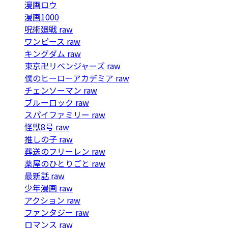
漫画ロウ
漫画1000
呪術廻戦 raw
ワンピース raw
キングダム raw
東京卍リベンジャーズ raw
僕のヒーローアカデミア raw
チェンソーマン raw
ブルーロック raw
スパイファミリー raw
怪獣8号 raw
推しの子 raw
葬送のフリーレン raw
薬屋のひとりごと raw
最新話 raw
少年漫画 raw
アクション raw
ファンタジー raw
ロマンス raw