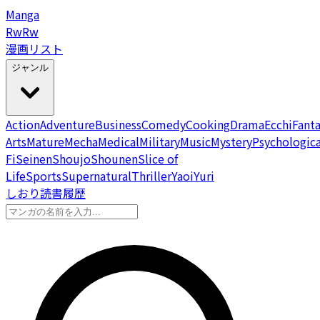
Manga
Rw
Rw
漫画リスト
ジャンル
Action
Adventure
Business
Comedy
Cooking
Drama
Ecchi
Fant
Arts
Mature
Mecha
Medical
Military
Music
Mystery
Psychologica
Fi
Seinen
Shoujo
Shounen
Slice of
Life
Sports
Supernatural
Thriller
Yaoi
Yuri
しおり
読書履歴