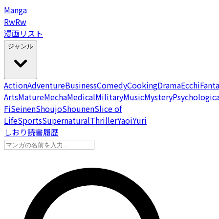
Manga
Rw
Rw
漫画リスト
ジャンル
Action
Adventure
Business
Comedy
Cooking
Drama
Ecchi
Fant
Arts
Mature
Mecha
Medical
Military
Music
Mystery
Psychologica
Fi
Seinen
Shoujo
Shounen
Slice of
Life
Sports
Supernatural
Thriller
Yaoi
Yuri
しおり
読書履歴