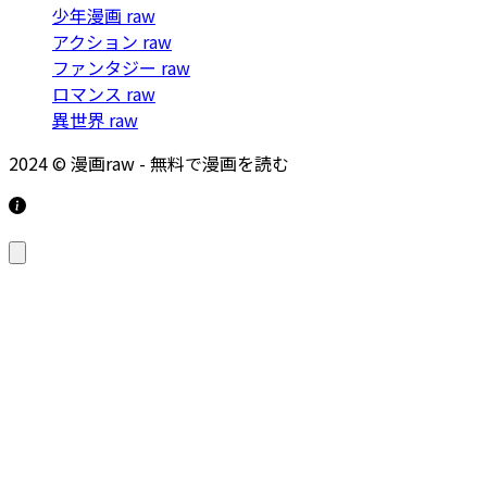
少年漫画 raw
アクション raw
ファンタジー raw
ロマンス raw
異世界 raw
2024 © 漫画raw - 無料で漫画を読む