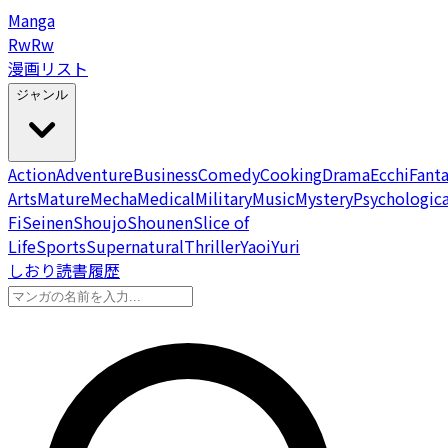
Manga
Rw
Rw
漫画リスト
ジャンル
Action
Adventure
Business
Comedy
Cooking
Drama
Ecchi
Fant
Arts
Mature
Mecha
Medical
Military
Music
Mystery
Psychologica
Fi
Seinen
Shoujo
Shounen
Slice of
Life
Sports
Supernatural
Thriller
Yaoi
Yuri
しおり
読書履歴