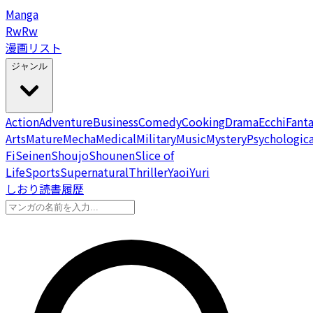
Manga
Rw
Rw
漫画リスト
ジャンル
Action
Adventure
Business
Comedy
Cooking
Drama
Ecchi
Fant
Arts
Mature
Mecha
Medical
Military
Music
Mystery
Psychologica
Fi
Seinen
Shoujo
Shounen
Slice of
Life
Sports
Supernatural
Thriller
Yaoi
Yuri
しおり
読書履歴