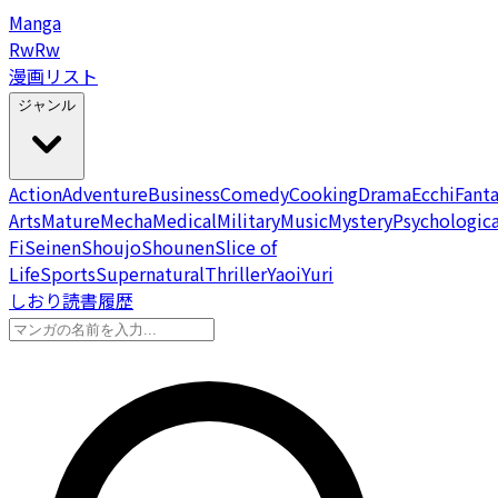
Manga
Rw
Rw
漫画リスト
ジャンル
Action
Adventure
Business
Comedy
Cooking
Drama
Ecchi
Fant
Arts
Mature
Mecha
Medical
Military
Music
Mystery
Psychologica
Fi
Seinen
Shoujo
Shounen
Slice of
Life
Sports
Supernatural
Thriller
Yaoi
Yuri
しおり
読書履歴