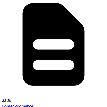
23 章
Comedy
Romance