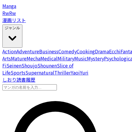
Manga
Rw
Rw
漫画リスト
ジャンル
Action
Adventure
Business
Comedy
Cooking
Drama
Ecchi
Fant
Arts
Mature
Mecha
Medical
Military
Music
Mystery
Psychologica
Fi
Seinen
Shoujo
Shounen
Slice of
Life
Sports
Supernatural
Thriller
Yaoi
Yuri
しおり
読書履歴