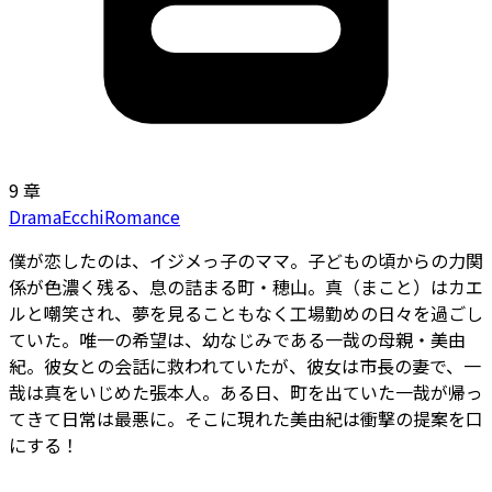
9 章
Drama
Ecchi
Romance
僕が恋したのは、イジメっ子のママ――。子どもの頃からの力関
係が色濃く残る、息の詰まる町・穂山。真（まこと）はカエ
ルと嘲笑され、夢を見ることもなく工場勤めの日々を過ごし
ていた。唯一の希望は、幼なじみである一哉の母親・美由
紀。彼女との会話に救われていたが、彼女は市長の妻で、一
哉は真をいじめた張本人。ある日、町を出ていた一哉が帰っ
てきて日常は最悪に。そこに現れた美由紀は衝撃の提案を口
にする――！