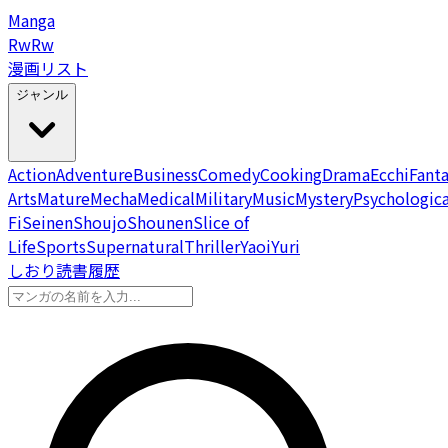
Manga
Rw
Rw
漫画リスト
ジャンル
Action
Adventure
Business
Comedy
Cooking
Drama
Ecchi
Fant
Arts
Mature
Mecha
Medical
Military
Music
Mystery
Psychologica
Fi
Seinen
Shoujo
Shounen
Slice of
Life
Sports
Supernatural
Thriller
Yaoi
Yuri
しおり
読書履歴