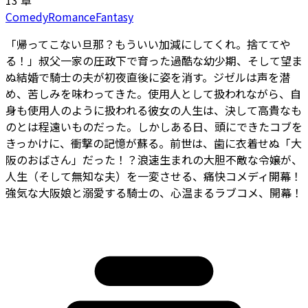
Comedy
Romance
Fantasy
「帰ってこない旦那？もういい加減にしてくれ。捨ててや
る！」叔父一家の圧政下で育った過酷な幼少期、そして望ま
ぬ結婚で騎士の夫が初夜直後に姿を消す。ジゼルは声を潜
め、苦しみを味わってきた。使用人として扱われながら、自
身も使用人のように扱われる彼女の人生は、決して高貴なも
のとは程遠いものだった。しかしある日、頭にできたコブを
きっかけに、衝撃の記憶が蘇る。前世は、歯に衣着せぬ「大
阪のおばさん」だった！？浪速生まれの大胆不敵な令嬢が、
人生（そして無知な夫）を一変させる、痛快コメディ開幕！
強気な大阪娘と溺愛する騎士の、心温まるラブコメ、開幕！