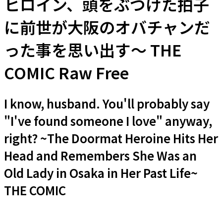
ヒロイン、頭をぶつけた拍子
に前世が大阪のオバチャンだ
った事を思い出す～ THE
COMIC Raw Free
I know, husband. You'll probably say
"I've found someone I love" anyway,
right? ~The Doormat Heroine Hits Her
Head and Remembers She Was an
Old Lady in Osaka in Her Past Life~
THE COMIC