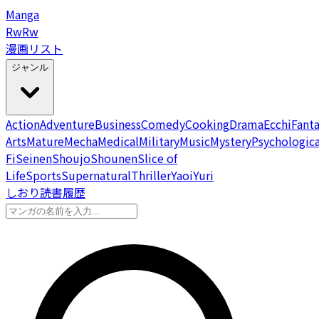
Manga
Rw
Rw
漫画リスト
ジャンル
Action
Adventure
Business
Comedy
Cooking
Drama
Ecchi
Fant
Arts
Mature
Mecha
Medical
Military
Music
Mystery
Psychologica
Fi
Seinen
Shoujo
Shounen
Slice of
Life
Sports
Supernatural
Thriller
Yaoi
Yuri
しおり
読書履歴