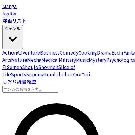
Manga
Rw
Rw
漫画リスト
ジャンル
Action
Adventure
Business
Comedy
Cooking
Drama
Ecchi
Fant
Arts
Mature
Mecha
Medical
Military
Music
Mystery
Psychologica
Fi
Seinen
Shoujo
Shounen
Slice of
Life
Sports
Supernatural
Thriller
Yaoi
Yuri
しおり
読書履歴