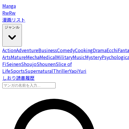
Manga
Rw
Rw
漫画リスト
ジャンル
Action
Adventure
Business
Comedy
Cooking
Drama
Ecchi
Fant
Arts
Mature
Mecha
Medical
Military
Music
Mystery
Psychologica
Fi
Seinen
Shoujo
Shounen
Slice of
Life
Sports
Supernatural
Thriller
Yaoi
Yuri
しおり
読書履歴