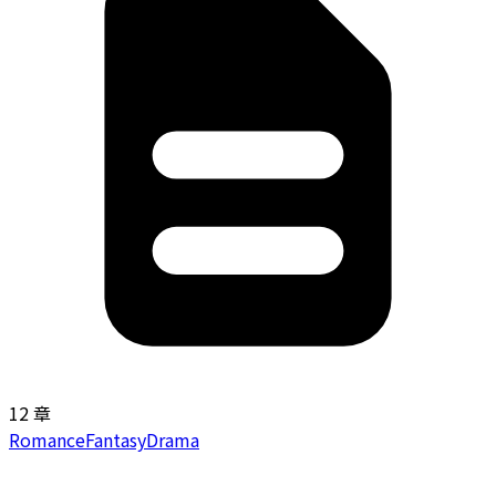
12 章
Romance
Fantasy
Drama