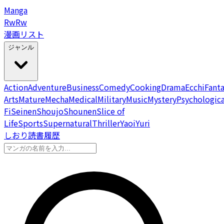
Manga
Rw
Rw
漫画リスト
ジャンル
Action
Adventure
Business
Comedy
Cooking
Drama
Ecchi
Fant
Arts
Mature
Mecha
Medical
Military
Music
Mystery
Psychologica
Fi
Seinen
Shoujo
Shounen
Slice of
Life
Sports
Supernatural
Thriller
Yaoi
Yuri
しおり
読書履歴