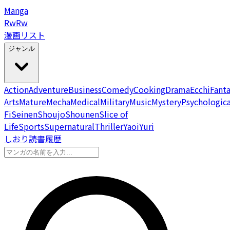
Manga
Rw
Rw
漫画リスト
ジャンル
Action
Adventure
Business
Comedy
Cooking
Drama
Ecchi
Fant
Arts
Mature
Mecha
Medical
Military
Music
Mystery
Psychologica
Fi
Seinen
Shoujo
Shounen
Slice of
Life
Sports
Supernatural
Thriller
Yaoi
Yuri
しおり
読書履歴