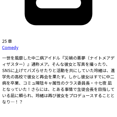
25 章
Comedy
一世を風靡した中二病アイドル『災禍の悪夢（ナイトメアデ
ィザスター）』――通称メア。そんな彼女と写真を撮ったり、
SNSに上げてバズらせたりと活動を共にしていた玲緒は、進
学先の高校で彼女と再会を果たす。しかし彼女はすでに中二
病を卒業、コミュ障陰キャ属性のクラス委員長・十七夜 凪
となっていた！さらには、とある事情で生徒会長を目指して
いる凪に頼られ、玲緒は再び彼女をプロデュースすることと
なり…！？