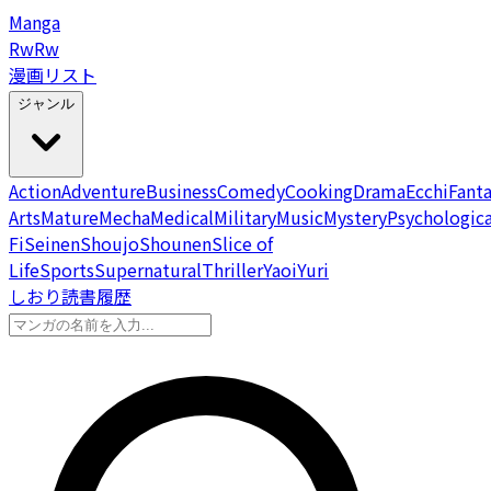
Manga
Rw
Rw
漫画リスト
ジャンル
Action
Adventure
Business
Comedy
Cooking
Drama
Ecchi
Fant
Arts
Mature
Mecha
Medical
Military
Music
Mystery
Psychologica
Fi
Seinen
Shoujo
Shounen
Slice of
Life
Sports
Supernatural
Thriller
Yaoi
Yuri
しおり
読書履歴