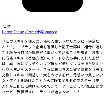
71 章
Harem
Fantasy
Comedy
Romance
「このスキルを使えば、俺の人生いきなりハッピー決定だ
わ！！」 ブラック企業を退職した尼田士郎は、祖母が遺し
た手紙から自宅が異世界に繋がっていることを知る。おまけ
に万能スキル《等価交換》のチートな力も手に入れた士郎
は、異世界にマッチやカップ麺など便利グッズを持ち込んで
行商人生活をスタート。さらに異世界の金貨や銀貨を《等価
交換》スキルで両替して大もうけするが、母想いの貧しい少
女・アイナを助けたことから冒険者ギルドのマスター（美
人）が士郎にに助けを求めてきて――！？ こうして尼田士郎の
ハッピー異世界スローライフが始まった！！！