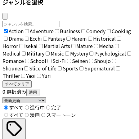
ジャンルを選択
Action
Adventure
Business
Comedy
Cooking
Drama
Ecchi
Fantasy
Harem
Historical
Horror
Isekai
Martial Arts
Mature
Mecha
Medical
Military
Music
Mystery
Psychological
Romance
School
Sci-Fi
Seinen
Shoujo
Shounen
Slice of Life
Sports
Supernatural
Thriller
Yaoi
Yuri
すべてクリア
0
選択済み
適用
すべて
進行中
完了
すべて
漫画
スマートーン