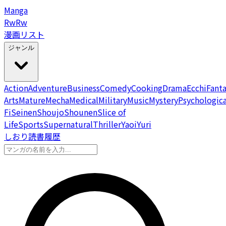
Manga
Rw
Rw
漫画リスト
ジャンル
Action
Adventure
Business
Comedy
Cooking
Drama
Ecchi
Fant
Arts
Mature
Mecha
Medical
Military
Music
Mystery
Psychologica
Fi
Seinen
Shoujo
Shounen
Slice of
Life
Sports
Supernatural
Thriller
Yaoi
Yuri
しおり
読書履歴