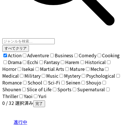
すべてクリア
Action
Adventure
Business
Comedy
Cooking
Drama
Ecchi
Fantasy
Harem
Historical
Horror
Isekai
Martial Arts
Mature
Mecha
Medical
Military
Music
Mystery
Psychological
Romance
School
Sci-Fi
Seinen
Shoujo
Shounen
Slice of Life
Sports
Supernatural
Thriller
Yaoi
Yuri
0
/ 32 選択済み
完了
進行中