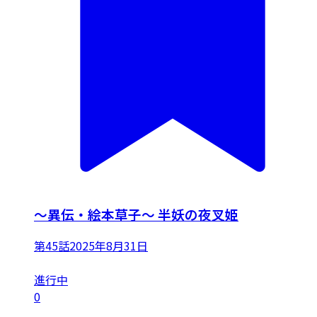
～異伝・絵本草子～ 半妖の夜叉姫
第45話
2025年8月31日
進行中
0