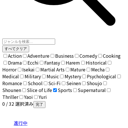
すべてクリア
Action
Adventure
Business
Comedy
Cooking
Drama
Ecchi
Fantasy
Harem
Historical
Horror
Isekai
Martial Arts
Mature
Mecha
Medical
Military
Music
Mystery
Psychological
Romance
School
Sci-Fi
Seinen
Shoujo
Shounen
Slice of Life
Sports
Supernatural
Thriller
Yaoi
Yuri
0
/ 32 選択済み
完了
進行中