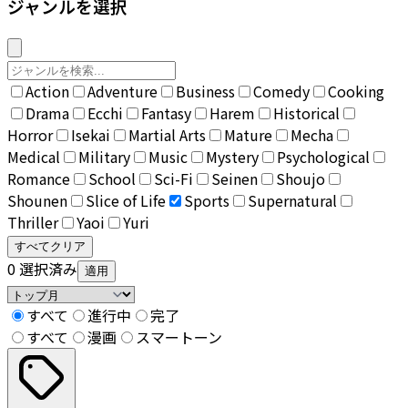
ジャンルを選択
Action
Adventure
Business
Comedy
Cooking
Drama
Ecchi
Fantasy
Harem
Historical
Horror
Isekai
Martial Arts
Mature
Mecha
Medical
Military
Music
Mystery
Psychological
Romance
School
Sci-Fi
Seinen
Shoujo
Shounen
Slice of Life
Sports
Supernatural
Thriller
Yaoi
Yuri
すべてクリア
0
選択済み
適用
すべて
進行中
完了
すべて
漫画
スマートーン