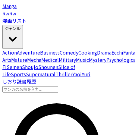
Manga
Rw
Rw
漫画リスト
ジャンル
Action
Adventure
Business
Comedy
Cooking
Drama
Ecchi
Fant
Arts
Mature
Mecha
Medical
Military
Music
Mystery
Psychologica
Fi
Seinen
Shoujo
Shounen
Slice of
Life
Sports
Supernatural
Thriller
Yaoi
Yuri
しおり
読書履歴