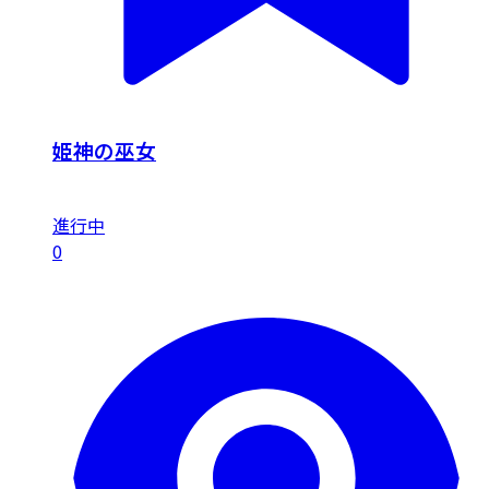
姫神の巫女
進行中
0