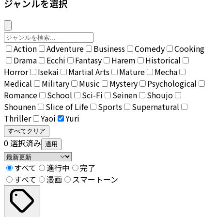
ジャンルを選択
Action
Adventure
Business
Comedy
Cooking
Drama
Ecchi
Fantasy
Harem
Historical
Horror
Isekai
Martial Arts
Mature
Mecha
Medical
Military
Music
Mystery
Psychological
Romance
School
Sci-Fi
Seinen
Shoujo
Shounen
Slice of Life
Sports
Supernatural
Thriller
Yaoi
Yuri
すべてクリア
0
選択済み
適用
すべて
進行中
完了
すべて
漫画
スマートーン