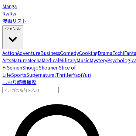
Manga
Rw
Rw
漫画リスト
ジャンル
Action
Adventure
Business
Comedy
Cooking
Drama
Ecchi
Fant
Arts
Mature
Mecha
Medical
Military
Music
Mystery
Psychologica
Fi
Seinen
Shoujo
Shounen
Slice of
Life
Sports
Supernatural
Thriller
Yaoi
Yuri
しおり
読書履歴