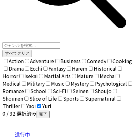
すべてクリア
Action
Adventure
Business
Comedy
Cooking
Drama
Ecchi
Fantasy
Harem
Historical
Horror
Isekai
Martial Arts
Mature
Mecha
Medical
Military
Music
Mystery
Psychological
Romance
School
Sci-Fi
Seinen
Shoujo
Shounen
Slice of Life
Sports
Supernatural
Thriller
Yaoi
Yuri
0
/ 32 選択済み
完了
進行中