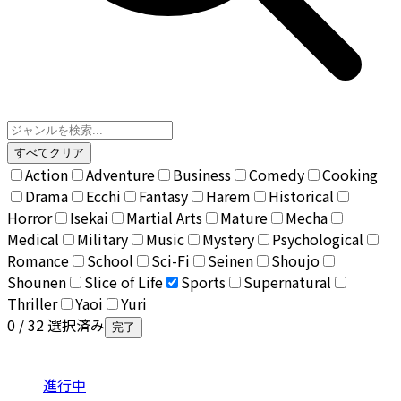
すべてクリア
Action
Adventure
Business
Comedy
Cooking
Drama
Ecchi
Fantasy
Harem
Historical
Horror
Isekai
Martial Arts
Mature
Mecha
Medical
Military
Music
Mystery
Psychological
Romance
School
Sci-Fi
Seinen
Shoujo
Shounen
Slice of Life
Sports
Supernatural
Thriller
Yaoi
Yuri
0
/ 32 選択済み
完了
進行中