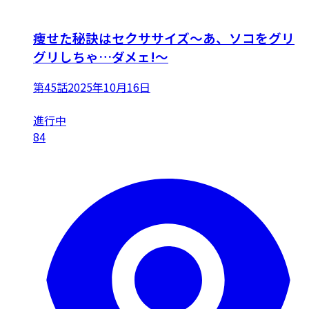
痩せた秘訣はセクササイズ～あ、ソコをグリ
グリしちゃ…ダメェ!～
第45話
2025年10月16日
進行中
84