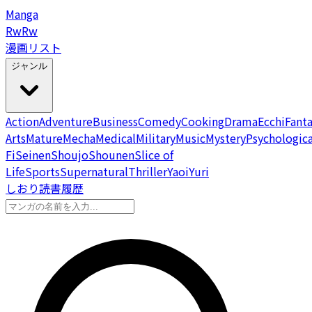
Manga
Rw
Rw
漫画リスト
ジャンル
Action
Adventure
Business
Comedy
Cooking
Drama
Ecchi
Fant
Arts
Mature
Mecha
Medical
Military
Music
Mystery
Psychologica
Fi
Seinen
Shoujo
Shounen
Slice of
Life
Sports
Supernatural
Thriller
Yaoi
Yuri
しおり
読書履歴