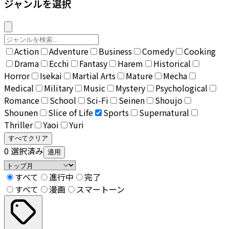
ジャンルを選択
Action
Adventure
Business
Comedy
Cooking
Drama
Ecchi
Fantasy
Harem
Historical
Horror
Isekai
Martial Arts
Mature
Mecha
Medical
Military
Music
Mystery
Psychological
Romance
School
Sci-Fi
Seinen
Shoujo
Shounen
Slice of Life
Sports
Supernatural
Thriller
Yaoi
Yuri
すべてクリア
0
選択済み
適用
すべて
進行中
完了
すべて
漫画
スマートーン