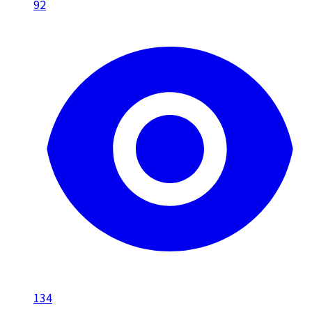
92
134