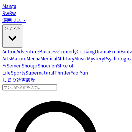
Manga
Rw
Rw
漫画リスト
ジャンル
Action
Adventure
Business
Comedy
Cooking
Drama
Ecchi
Fant
Arts
Mature
Mecha
Medical
Military
Music
Mystery
Psychologica
Fi
Seinen
Shoujo
Shounen
Slice of
Life
Sports
Supernatural
Thriller
Yaoi
Yuri
しおり
読書履歴