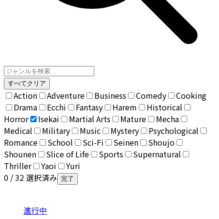
すべてクリア
Action
Adventure
Business
Comedy
Cooking
Drama
Ecchi
Fantasy
Harem
Historical
Horror
Isekai
Martial Arts
Mature
Mecha
Medical
Military
Music
Mystery
Psychological
Romance
School
Sci-Fi
Seinen
Shoujo
Shounen
Slice of Life
Sports
Supernatural
Thriller
Yaoi
Yuri
0
/ 32 選択済み
完了
進行中