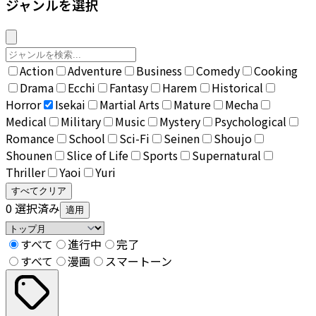
ジャンルを選択
Action
Adventure
Business
Comedy
Cooking
Drama
Ecchi
Fantasy
Harem
Historical
Horror
Isekai
Martial Arts
Mature
Mecha
Medical
Military
Music
Mystery
Psychological
Romance
School
Sci-Fi
Seinen
Shoujo
Shounen
Slice of Life
Sports
Supernatural
Thriller
Yaoi
Yuri
すべてクリア
0
選択済み
適用
すべて
進行中
完了
すべて
漫画
スマートーン