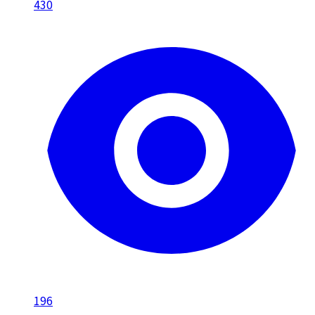
430
196