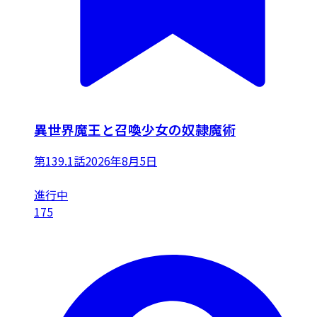
異世界魔王と召喚少女の奴隷魔術
第139.1話
2026年8月5日
進行中
175