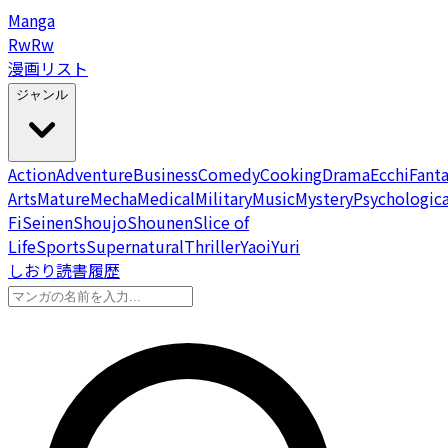
Manga
Rw
Rw
漫画リスト
ジャンル
Action
Adventure
Business
Comedy
Cooking
Drama
Ecchi
Fant
Arts
Mature
Mecha
Medical
Military
Music
Mystery
Psychologica
Fi
Seinen
Shoujo
Shounen
Slice of
Life
Sports
Supernatural
Thriller
Yaoi
Yuri
しおり
読書履歴