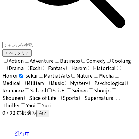
すべてクリア
Action
Adventure
Business
Comedy
Cooking
Drama
Ecchi
Fantasy
Harem
Historical
Horror
Isekai
Martial Arts
Mature
Mecha
Medical
Military
Music
Mystery
Psychological
Romance
School
Sci-Fi
Seinen
Shoujo
Shounen
Slice of Life
Sports
Supernatural
Thriller
Yaoi
Yuri
0
/ 32 選択済み
完了
進行中