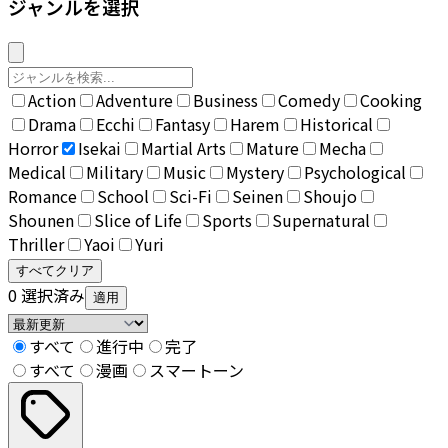
ジャンルを選択
Action
Adventure
Business
Comedy
Cooking
Drama
Ecchi
Fantasy
Harem
Historical
Horror
Isekai
Martial Arts
Mature
Mecha
Medical
Military
Music
Mystery
Psychological
Romance
School
Sci-Fi
Seinen
Shoujo
Shounen
Slice of Life
Sports
Supernatural
Thriller
Yaoi
Yuri
すべてクリア
0
選択済み
適用
すべて
進行中
完了
すべて
漫画
スマートーン