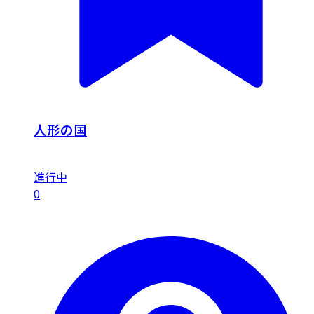
人形の国
進行中
0