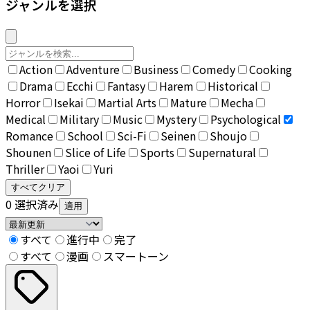
ジャンルを選択
Action
Adventure
Business
Comedy
Cooking
Drama
Ecchi
Fantasy
Harem
Historical
Horror
Isekai
Martial Arts
Mature
Mecha
Medical
Military
Music
Mystery
Psychological
Romance
School
Sci-Fi
Seinen
Shoujo
Shounen
Slice of Life
Sports
Supernatural
Thriller
Yaoi
Yuri
すべてクリア
0
選択済み
適用
すべて
進行中
完了
すべて
漫画
スマートーン