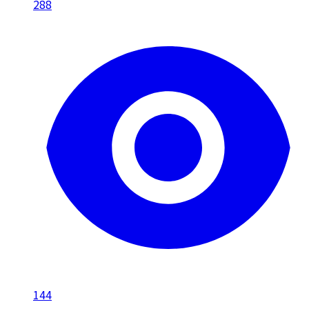
288
144