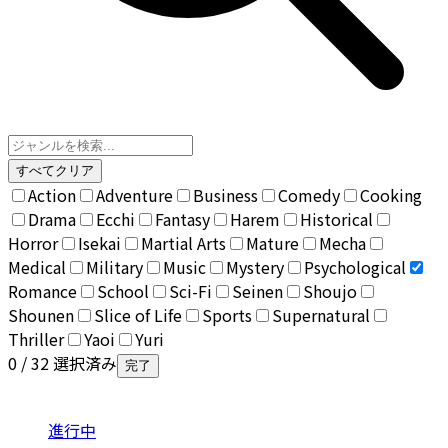
すべてクリア
Action
Adventure
Business
Comedy
Cooking
Drama
Ecchi
Fantasy
Harem
Historical
Horror
Isekai
Martial Arts
Mature
Mecha
Medical
Military
Music
Mystery
Psychological
Romance
School
Sci-Fi
Seinen
Shoujo
Shounen
Slice of Life
Sports
Supernatural
Thriller
Yaoi
Yuri
0
/ 32 選択済み
完了
進行中