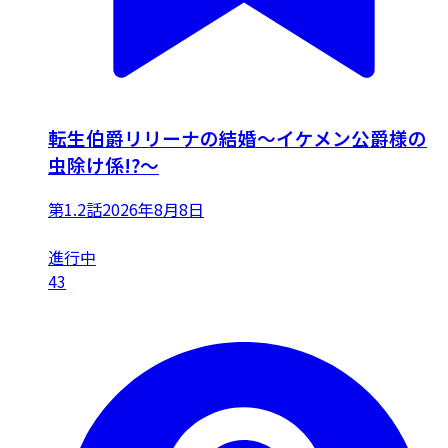
転生伯爵リリーナの結婚～イケメン公爵様の
虫除け係!?～
第1.2話
2026年8月8日
進行中
43