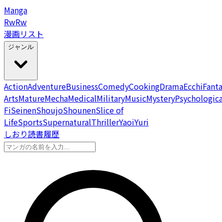
Manga
Rw
Rw
漫画リスト
ジャンル
Action
Adventure
Business
Comedy
Cooking
Drama
Ecchi
Fant
Arts
Mature
Mecha
Medical
Military
Music
Mystery
Psychologica
Fi
Seinen
Shoujo
Shounen
Slice of
Life
Sports
Supernatural
Thriller
Yaoi
Yuri
しおり
読書履歴