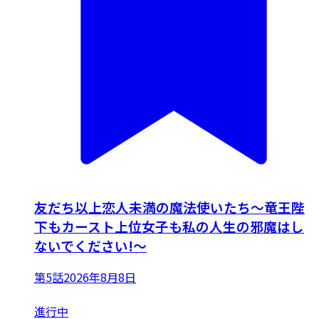
友だち以上恋人未満の魔法使いたち～竜王陛
下もカースト上位女子も私の人生の邪魔はし
ないでください!～
第5話
2026年8月8日
進行中