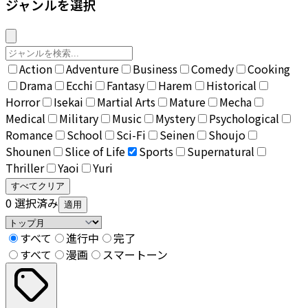
ジャンルを選択
Action
Adventure
Business
Comedy
Cooking
Drama
Ecchi
Fantasy
Harem
Historical
Horror
Isekai
Martial Arts
Mature
Mecha
Medical
Military
Music
Mystery
Psychological
Romance
School
Sci-Fi
Seinen
Shoujo
Shounen
Slice of Life
Sports
Supernatural
Thriller
Yaoi
Yuri
すべてクリア
0
選択済み
適用
すべて
進行中
完了
すべて
漫画
スマートーン