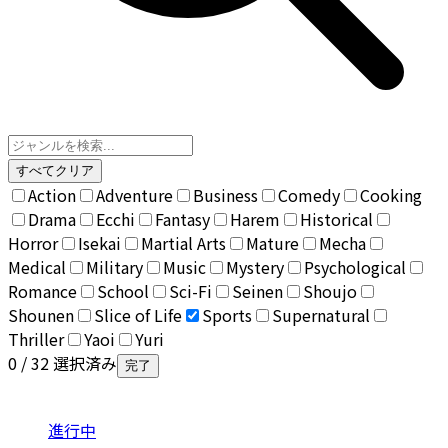
すべてクリア
Action
Adventure
Business
Comedy
Cooking
Drama
Ecchi
Fantasy
Harem
Historical
Horror
Isekai
Martial Arts
Mature
Mecha
Medical
Military
Music
Mystery
Psychological
Romance
School
Sci-Fi
Seinen
Shoujo
Shounen
Slice of Life
Sports
Supernatural
Thriller
Yaoi
Yuri
0
/ 32 選択済み
完了
進行中