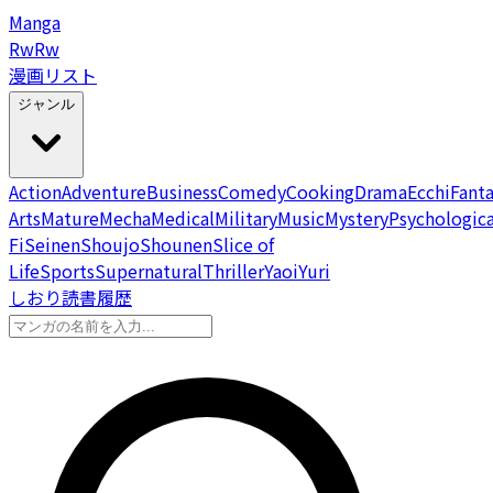
Manga
Rw
Rw
漫画リスト
ジャンル
Action
Adventure
Business
Comedy
Cooking
Drama
Ecchi
Fant
Arts
Mature
Mecha
Medical
Military
Music
Mystery
Psychologica
Fi
Seinen
Shoujo
Shounen
Slice of
Life
Sports
Supernatural
Thriller
Yaoi
Yuri
しおり
読書履歴